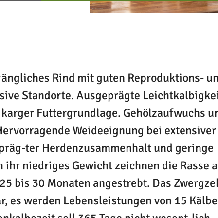
ngliches Rind mit guten Reproduktions- u
sive Standorte. Ausgeprägte Leichtkalbigke
ei karger Futtergrundlage. Gehölzaufwuchs u
 Hervorragende Weideeignung bei extensiver
epräg-ter Herdenzusammenhalt und geringe
 ihr niedriges Gewicht zeichnen die Rasse a
n 25 bis 30 Monaten angestrebt. Das Zwergze
bar, es werden Lebensleistungen von 15 Kälb