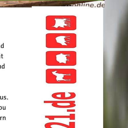
nd
it
nd
us.
bu
ern